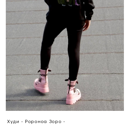
Худи - Ророноа Зоро -