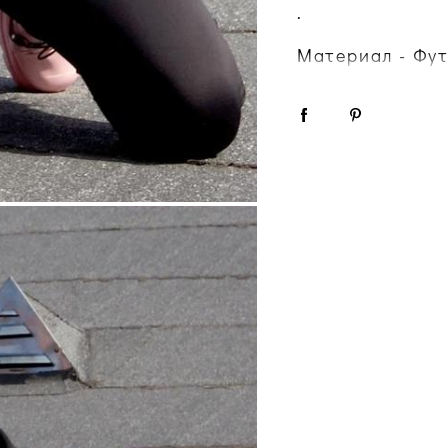
.
Материал - Фут
.