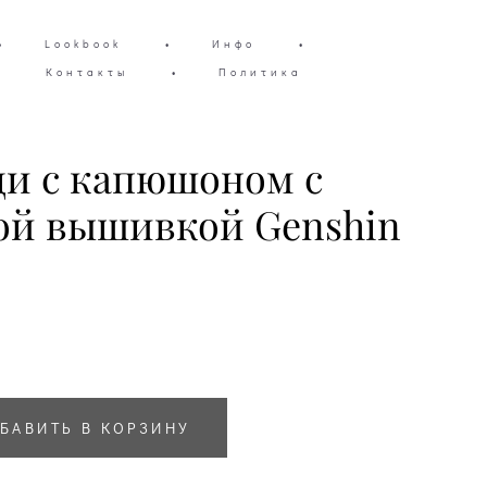
•
Lookbook
•
Инфо
•
Контакты
•
Политика
ди с капюшоном c
й вышивкой Genshin
БАВИТЬ В КОРЗИНУ