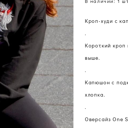
В наличии:
1
шт
Кроп-худи с ка
.
Короткий кроп 
выше.
.
Капюшон с подк
хлопка.
.
Оверсайз One Si