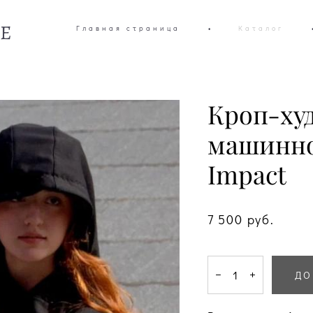
SE
Главная страница
•
Каталог
Кроп-ху
машинно
Impact
7 500 pуб.
ДО